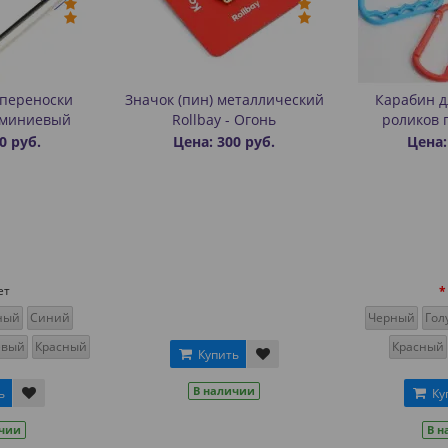
 переноски
Значок (пин) металлический
Карабин д
юминиевый
Rollbay - Огонь
роликов 
0 руб.
Цена: 300 руб.
Цена:
ет
ный
Синий
Черный
Гол
евый
Красный
Красный
Купить
В наличии
ь
Ку
ичии
В н