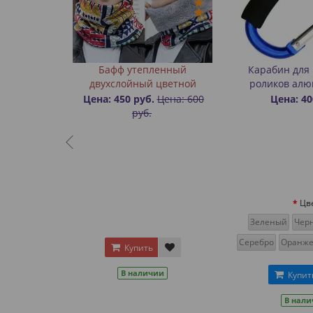
ра Uno
Бафф утепленный
Карабин для
двухслойный цветной
роликов ал
уб.
Цена: 450 руб.
Цена: 600
Цена: 40
руб.
Цв
Зеленый
Чер
Серебро
Оранж
Купить
и
В наличии
Купит
В нал