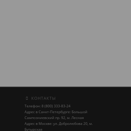
КОНТАКТЫ
Телефон: 8 (800) 333-83-24
Адрес в Санкт-Петербурге: Большой
Сампсониевский пр. 92, м. Лесная
Адрес в Москве: ул. Добролюбова 20, м.
Бутырская