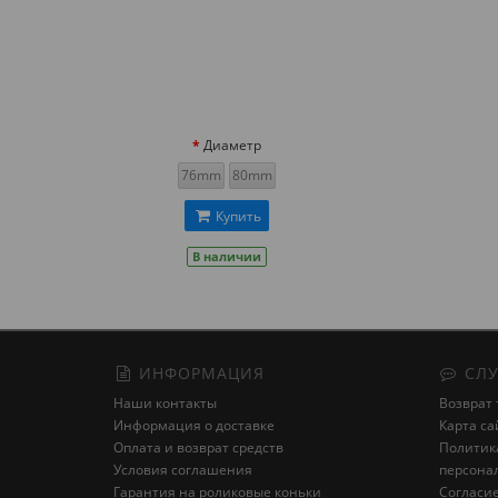
Диаметр
76mm
80mm
Купить
В наличии
ИНФОРМАЦИЯ
СЛУ
Наши контакты
Возврат 
Информация о доставке
Карта са
Оплата и возврат средств
Политика
Условия соглашения
персона
Гарантия на роликовые коньки
Cогласие