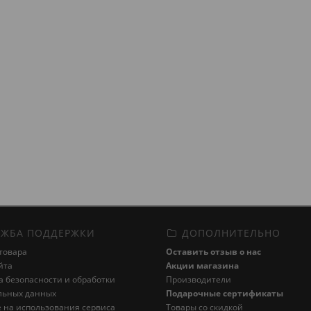
ЖБА ПОДДЕРЖКИ
ДОПОЛНИТЕЛЬНО
товара
Оставить отзыв о нас
йта
Акции магазина
 безопасности и обработки
Производители
льных данных
Подарочные сертификаты
 на использования сервиса
Товары со скидкой