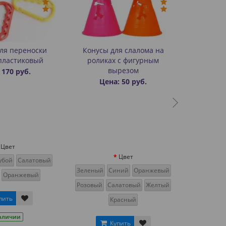
ля переноски
Конусы для слалома на
пластиковый
роликах с фигурным
вырезом
 170 руб.
Цена: 50 руб.
Цвет
Цвет
убой
Салатовый
Зеленый
Синий
Оранжевый
Оранжевый
Розовый
Салатовый
Желтый
пить
Красный
аличии
Купить