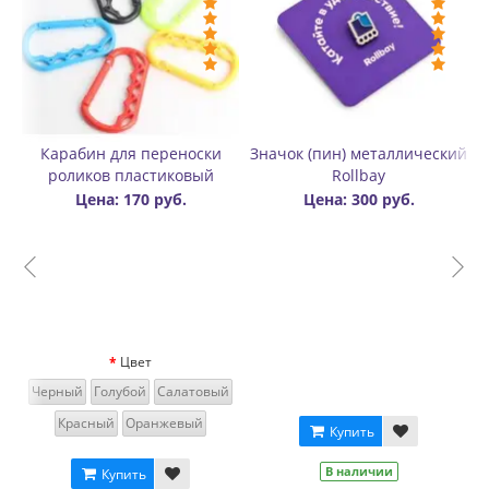
Значок (пин) металлический
Значок (пин) металлический
Ба
Rollbay
Rollbay - Огонь
Цена: 300 руб.
Цена: 300 руб.
Купить
Купить
В наличии
В наличии