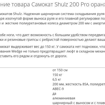
ние товара Самокат Shulz 200 Pro ора
катов Shulz. Надежная шарнирная система складывания руля п
аря изогнутой форме выноса руля и его плавной регулировке по
е и жесткие полиуретановые колеса диаметром 200 мм с аморт
бе ноги, что дает возможность с большим удобством передвига
ки и резиновые грипсы с ребристой поверхностью делают ваш
окат выдерживает вес до 150 кг. У самоката нет подножки, что
ывания Wedge не только предотвращает люфт в складном механи
тавить его рядом и отдохнуть от дороги.
от 150 см
150 кг
6,5 кг
200 мм, жесткость 85А, полиур
ABEC-9
да
алюминиевая
шарнирный с выносом и с плав