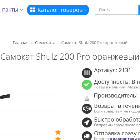
нтакты
Каталог товаров
асие на использование се
Главная
Самокаты
Самокат Shulz 200 Pro оранжевый
Самокат Shulz 200 Pro оранжевый
ЕКС.МЕТРИКА и файлов co
Артикул: 2131
Доступность: В 
Назад
Товар в наличии! Можно
Производитель: 
Возврат в течен
Если товар вам не подо
Быстро обработ
Отправим сразу после о
Отправка сразу 
Коротко
о вариантах д