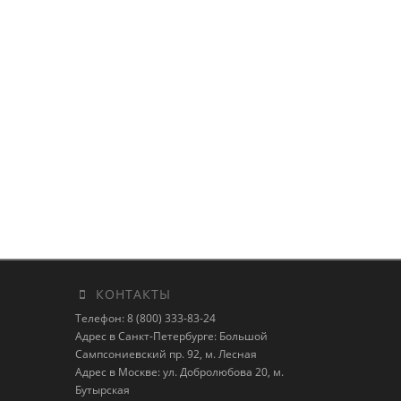
КОНТАКТЫ
Телефон: 8 (800) 333-83-24
Адрес в Санкт-Петербурге: Большой
Сампсониевский пр. 92, м. Лесная
Адрес в Москве: ул. Добролюбова 20, м.
Бутырская