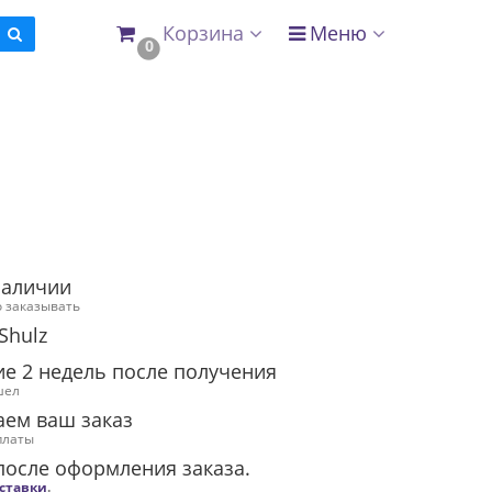
Корзина
Меню
0
×
рвиса
okie
наличии
 заказывать
Shulz
ие 2 недель после получения
шел
аем ваш заказ
платы
после оформления заказа.
оставки
.