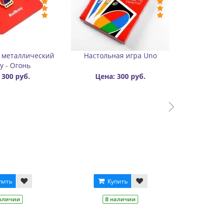
ф утепленный
Карабин для переноски
лойный цветной
роликов пластиковый
450 руб.
Цена: 600
Цена: 170 руб.
руб.
Цвет
Черный
Голубой
Салатовый
Красный
Оранжевый
Купить
В наличии
Купить
В наличии