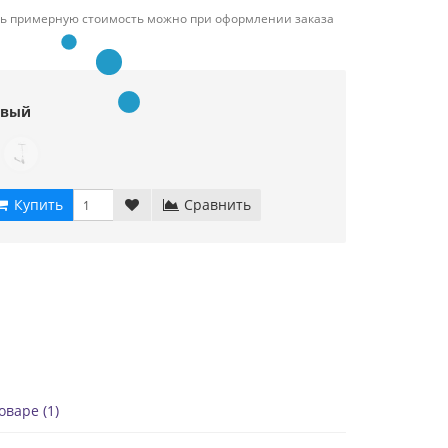
ть примерную стоимость можно при оформлении заказа
евый
Купить
Сравнить
варе (1)