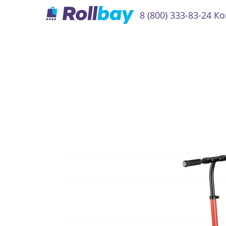
8 (800) 333-83-24
Ко
Согл
ЯНД