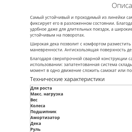
Описа
Самый устойчивый и проходимый из линейки само
фиксирует его в разложенном состоянии. Благод
удобное даже для длительных поездок, а широки
устойчивым на поворотах.
Широкая дека позволит с комфортом разместить о
маневренности. Антискользящая поверхность де
Благодаря сверхпрочной сварной конструкции сам
использовании: запатентованная система склад
момент в одно движение сложить самокат или пос
Технические характеристики
Для роста
Макс. нагрузка
Вес
Колеса
Подшипник
Амортизатор
Дека
Руль