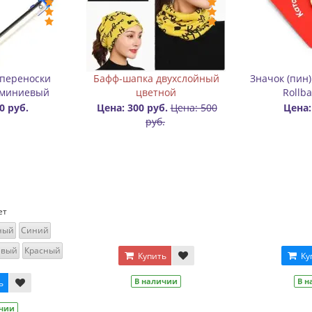
к «Ролик»
Конусы для слалома на
Баф
роликах с фигурным
двухс
вырезом
: 350 руб.
Цена: 
Цена: 50 руб.
Цвет
Цвет
Синий
Красный
Зеленый
Синий
Оранжевый
олотой
Розовый
Салатовый
Желтый
упить
Красный
наличии