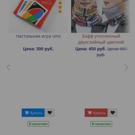
ые
Настольная игра Uno
Бафф утепленный
двухслойный цветной
Цена: 300 руб.
Цена: 450 руб.
Цена: 600
руб.
Купить
Купить
В наличии
В наличии