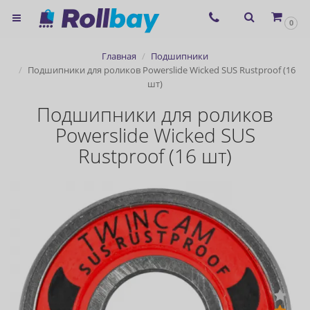
×
0
Согласие на использование
Главная
Подшипники
сервиса ЯНДЕКС.МЕТРИКА и
Подшипники для роликов Powerslide Wicked SUS Rustproof (16
шт)
файлов cookie
Подшипники для роликов
Powerslide Wicked SUS
Назад
Rustproof (16 шт)