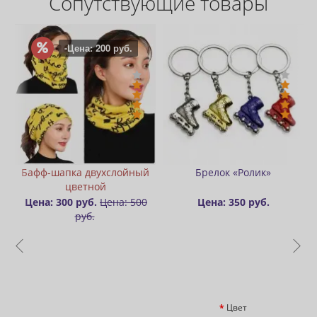
Сопутствующие товары
.
ный
Брелок «Ролик»
Значок (пин) металлически
Rollbay - Огонь
500
Цена: 350 руб.
Цена: 300 руб.
Цвет