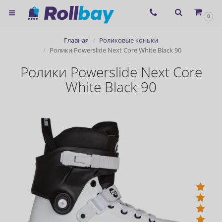
×
0
Согласие на использование
Главная
Роликовые коньки
сервиса ЯНДЕКС.МЕТРИКА и
Ролики Powerslide Next Core White Black 90
файлов cookie
Ролики Powerslide Next Core
White Black 90
Назад