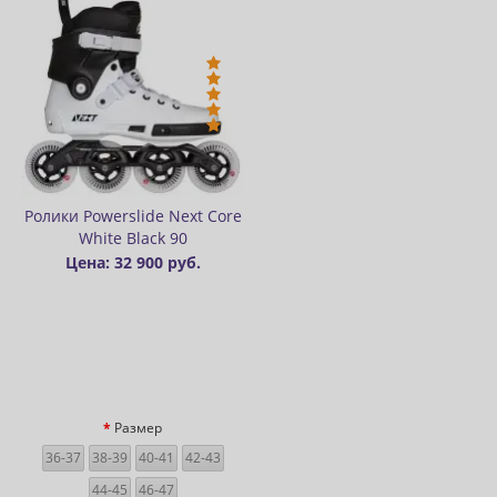
Ролики Powerslide Next Core
White Black 90
Цена: 32 900 руб.
Размер
36-37
38-39
40-41
42-43
44-45
46-47