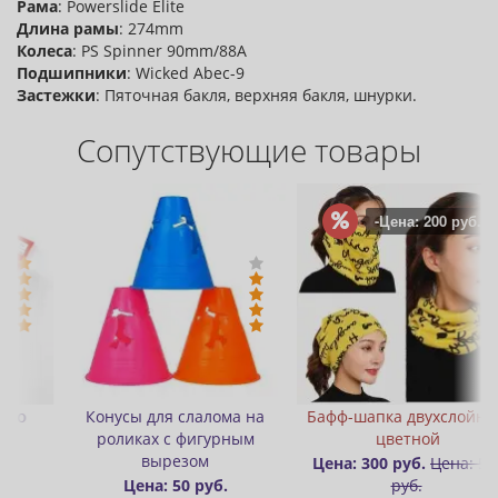
Рама
: Powerslide Elite
Длина рамы
: 274mm
Колеса
: PS Spinner 90mm/88A
Подшипники
: Wicked Abec-9
Застежки
: Пяточная бакля, верхняя бакля, шнурки.
Сопутствующие товары
-Цена: 200 руб.
на
Бафф-шапка двухслойный
Значок (пин) металлический
м
цветной
Rollbay
Цена: 300 руб.
Цена: 500
Цена: 300 руб.
руб.