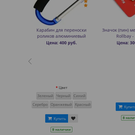
лик»
Карабин для переноски
Значок (пин) м
роликов алюминиевый
Rollbay 
уб.
Цена: 400 руб.
Цена: 30
Цвет
Красный
Зеленый
Черный
Синий
Серебро
Оранжевый
Красный
Купит
В нал
Купить
и
В наличии