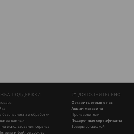
ЖБА ПОДДЕРЖКИ
ДОПОЛНИТЕЛЬНО
товара
Оставить отзыв о нас
йта
Акции магазина
 безопасности и обработки
Производители
льных данных
Подарочные сертификаты
 на использования сервиса
Товары со скидкой
етрика и файлов cookies