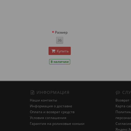
Размер
36
Купить
В наличии
ИНФОРМАЦИЯ
СЛУ
Наши контакты
Возврат 
Информация о доставке
Карта са
Оплата и возврат средств
Политика
Условия соглашения
персона
Гарантия на роликовые коньки
Cогласие
Яндекс.М