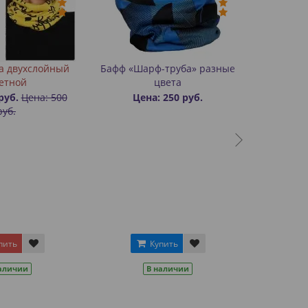
а двухслойный
Бафф «Шарф-труба» разные
етной
цвета
руб.
Цена: 500
Цена: 250 руб.
руб.
пить
Купить
аличии
В наличии