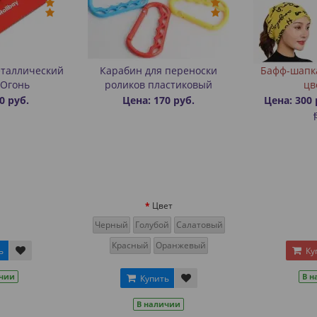
еталлический
Карабин для переноски
Бафф-шапк
- Огонь
роликов пластиковый
цв
0 руб.
Цена: 170 руб.
Цена: 300 
Цвет
Черный
Голубой
Салатовый
Красный
Оранжевый
ь
Ку
ичии
В н
Купить
В наличии