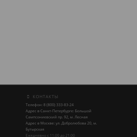
КОНТАКТЫ
Телефон: 8 (800) 333-83-24
Адрес в Санкт-Петербурге: Большой
Сампсониевский пр. 92, м. Лесная
Адрес в Москве: ул. Добролюбова 20, м.
Бутырская
Ежедневно с 11:00 до 21:00