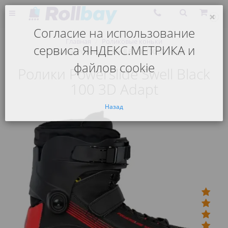
×
0
Согласие на использование
Главная
Роликовые коньки
сервиса ЯНДЕКС.МЕТРИКА и
Ролики Powerslide Swell Black 100 3D Adapt
файлов cookie
Ролики Powerslide Swell Black
100 3D Adapt
Назад