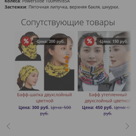
Колеса
: Powerslide 100mm/85A
Застежки
: Пяточная липучка, верхняя бакля, шнурки.
Сопутствующие товары
-Цена: 200 руб.
-Цена: 150 руб.
Бафф-шапка двухслойный
Бафф утепленный
Б
цветной
двухслойный цветной
Цена: 300 руб.
Цена: 500
Цена: 450 руб.
Цена: 600
руб.
руб.