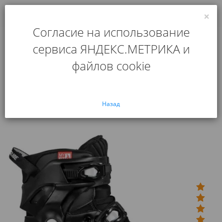
×
0
Согласие на использование
Главная
Роликовые коньки
сервиса ЯНДЕКС.МЕТРИКА и
Ролики Powerslide Tau 2021 BootOnly
файлов cookie
Ролики Powerslide Tau 2021
BootOnly
Назад