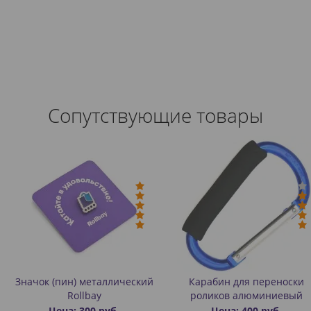
Сопутствующие товары
еталлический
Карабин для переноски
Значок (пин
bay
роликов алюминиевый
Rollba
0 руб.
Цена: 400 руб.
Цена: