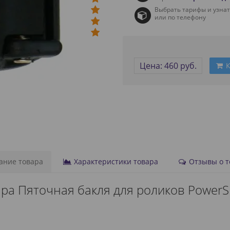
Выбрать тарифы и узна
или по телефону
Цена: 460 руб.
К
ние товара
Характеристики товара
Отзывы о то
ра Пяточная бакля для роликов PowerSli