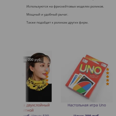
Используются на фрискейтовых моделях роликов.
Мощный и удобный рычаг.
Также подойдет к роликам других фирм.
 руб.
хслойный
Настольная игра Uno
Значок (пин) м
Roll
ена: 500
Цена: 300 руб.
Цена: 30