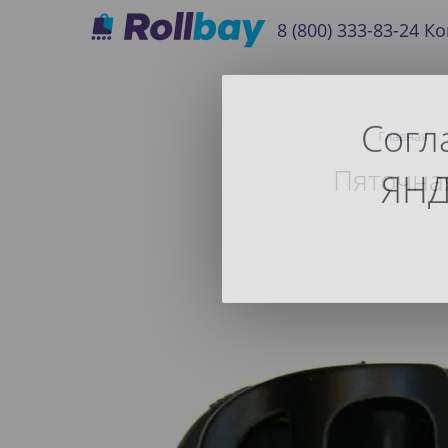
8 (800) 333-83-24
Ко
Согл
Главная
Пяточная
ЯНД