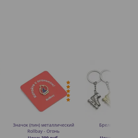
) металлический
Брелок «Ролик»
y - Огонь
 300 руб.
Цена: 350 руб.