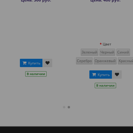
Цвет
Зеленый
Черный
Синий
Серебро
Оранжевый
Красный
ь
Ку
ичии
В н
Купить
В наличии