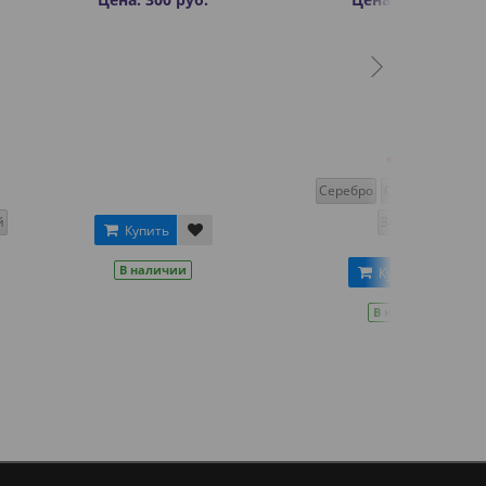
Цвет
Серебро
Синий
Красный
Золотой
пить
аличии
Купить
В наличии