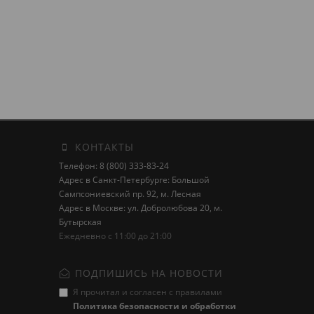
КОНТАКТЫ
Телефон: 8 (800) 333-83-24
Адрес в Санкт-Петербурге: Большой
Сампсониевский пр. 92, м. Лесная
Адрес в Москве: ул. Добролюбова 20, м.
Бутырская
Ежедневно с 11:00 до 21:00
ПОДПИШИСЬ НА НОВОСТИ
Я прочитал и согласен с правилами
Политика безопасности и обработки