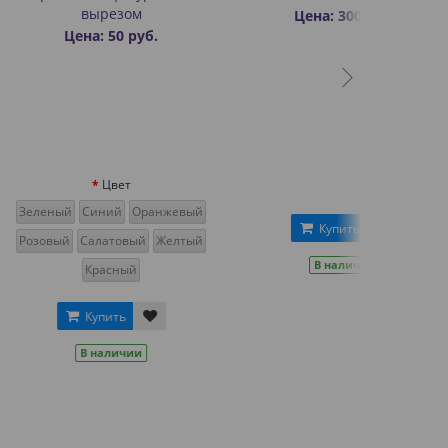
резом
Цена: 300 руб.
 50 руб.
Цвет
ний
Оранжевый
Купить
латовый
Желтый
В наличии
асный
пить
аличии