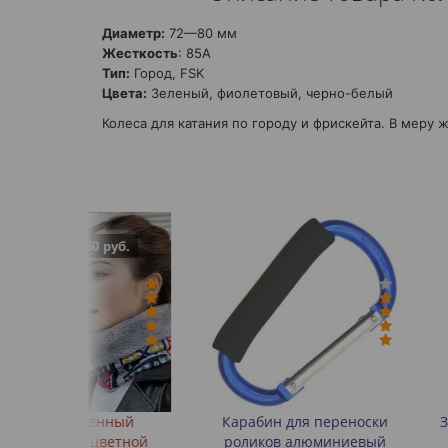
Диаметр:
72—80 мм
Жесткость
: 85А
Тип:
Город, FSK
Цвета:
Зеленый, фиолетовый, черно-белый
Колеса для катания по городу и фрискейта. В меру
 руб.
нный
Карабин для переноски
Значок (пин) м
ветной
роликов алюминиевый
Rollbay 