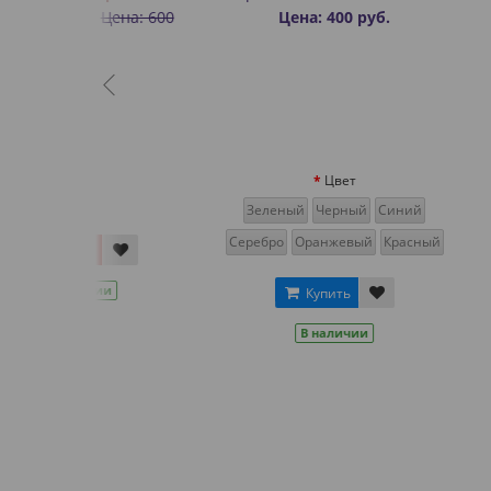
ена: 600
Цена: 400 руб.
Цена: 30
Цвет
Зеленый
Черный
Синий
Серебро
Оранжевый
Красный
Купит
и
В нал
Купить
В наличии