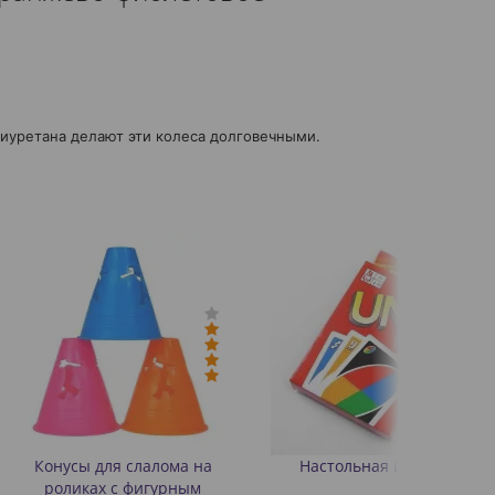
лиуретана делают эти колеса долговечными.
я слалома на
Настольная игра Uno
 с фигурным