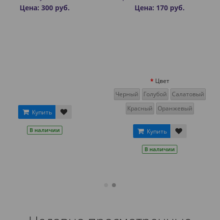
вы
0 руб.
Цена: 170 руб.
Цена:
Цвет
Черный
Голубой
Салатовый
Зеленый
Си
Красный
Оранжевый
ь
Розовый
Са
ичии
Купить
Кр
В наличии
Ку
В н