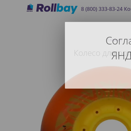
8 (800) 333-83-24
Ко
Согл
Главная
К
Колесо для ро
ЯНД