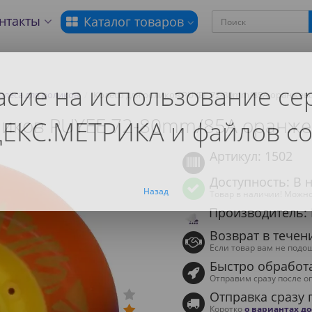
нтакты
Каталог товаров
асие на использование се
олёса для роликов
Колесо для роликов PUYEE 72-80mm/85A оранжев
ликов PUYEE 72-80mm/85A оранж
ЕКС.МЕТРИКА и файлов co
Артикул: 1502
Доступность: В 
Назад
Товар в наличии! Можно
Производитель: 
Возврат в течен
Если товар вам не подо
Быстро обработ
Отправим сразу после о
Отправка сразу 
Коротко
о вариантах д