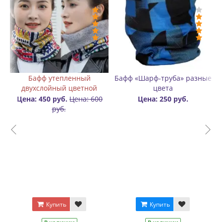
Бафф «Шарф-труба» разные
Бафф-шапка двухслойный
Зна
цвета
цветной
Цена: 250 руб.
Цена: 300 руб.
Цена: 500
руб.
Купить
Купить