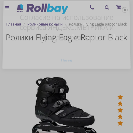
×
0
Согласие на использование
Главная
Роликовые коньки
Ролики Flying Eagle Raptor Black
сервиса ЯНДЕКС.МЕТРИКА и
Ролики Flying Eagle Raptor Black
файлов cookie
Назад