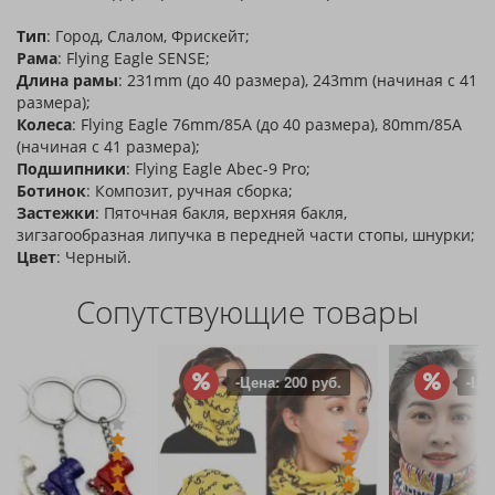
Тип
: Город, Слалом, Фрискейт;
Рама
: Flying Eagle SENSE;
Длина рамы
: 231mm (до 40 размера), 243mm (начиная с 41
размера);
Колеса
: Flying Eagle 76mm/85А (до 40 размера), 80mm/85А
(начиная с 41 размера);
Подшипники
: Flying Eagle Abec-9 Pro;
Ботинок
: Композит, ручная сборка;
Застежки
: Пяточная бакля, верхняя бакля,
зигзагообразная липучка в передней части стопы, шнурки;
Цвет
: Черный.
Сопутствующие товары
-Цена: 200 руб.
-Цена: 150 руб.