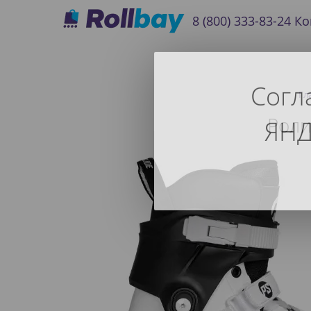
8 (800) 333-83-24
Ко
Согл
Гл
Роли
ЯНД