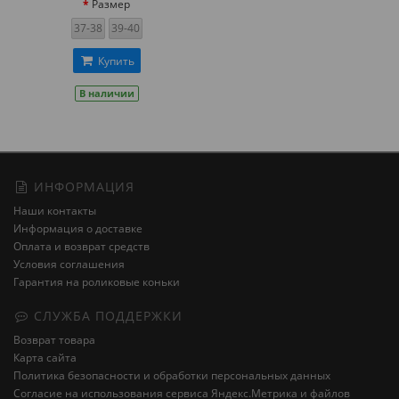
Размер
37-38
39-40
Купить
В наличии
ИНФОРМАЦИЯ
Наши контакты
Информация о доставке
Оплата и возврат средств
Условия соглашения
Гарантия на роликовые коньки
СЛУЖБА ПОДДЕРЖКИ
Возврат товара
Карта сайта
Политика безопасности и обработки персональных данных
Cогласие на использования сервиса Яндекс.Метрика и файлов