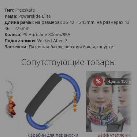
Тип
: Freeskate
Рама
: Powerslide Elite
Длина рамы
: на размерах 36-42 = 243mm, на размерах 43-
46 = 275mm
Колеса
: PS Huricane 80mm/85A
Подшипники
: Wicked Abec-7
Застежки
: Пяточная бакля, верхняя бакля, шнурки.
Сопутствующие товары
-Цена: 150 руб.
Карабин для переноски
Бафф утепленный
З