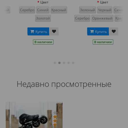
Цвет
Цвет
й
Серебро
Синий
Красный
Зеленый
Черный
Синий
Золотой
Серебро
Оранжевый
Красный
Купить
Купить
В наличии
В наличии
Недавно просмотренные