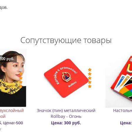
дов.
Сопутствующие товары
онусы для слалома на
Карабин для переноски
роликах с фигурным
роликов алюминиевый
вырезом
Цена: 400 руб.
Цена: 50 руб.