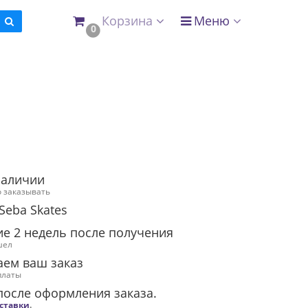
Корзина
Меню
0
наличии
 заказывать
Seba Skates
ие 2 недель после получения
шел
аем ваш заказ
платы
после оформления заказа.
оставки
.