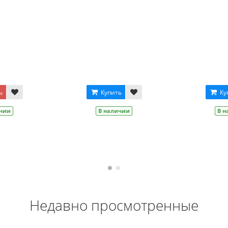
Цвет
Цвет
Зеленый
Фиолетовый
Черный
еный
Синий
Оранжевый
Синий
Серебро
Оранжевый
овый
Салатовый
Желтый
Красный
Красный
Купить
Купить
В наличии
В наличии
Недавно просмотренные