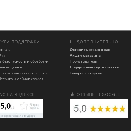
ЖБА ПОДДЕРЖКИ
ДОПОЛНИТЕЛЬНО
товара
Оставить отзыв о нас
йта
Акции магазина
 безопасности и обработки
Производители
льных данных
Подарочные сертификаты
 на использования сервиса
Товары со скидкой
етрика и файлов cookies
АС НА ЯНДЕКСЕ
ОТЗЫВЫ В GOOGLE