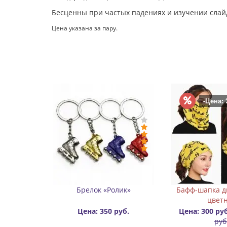
Бесценны при частых падениях и изучении слай
Цена указана за пару.
тольная игра Uno
Бафф «Шарф-труба» разные
К
цвета
Цена: 300 руб.
Цена: 250 руб.