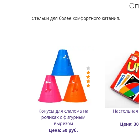
Оп
Стельки для более комфортного катания.
-Цена: 150 руб.
й
Карабин для переноски
Бафф утепленный
роликов алюминиевый
двухслойный цветной
Цена: 400 руб.
Цена: 450 руб.
Цена: 6
руб.