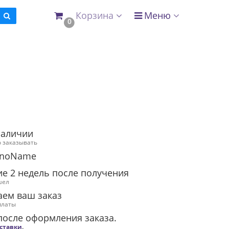
Корзина
Меню
0
наличии
 заказывать
 noName
ие 2 недель после получения
шел
аем ваш заказ
платы
после оформления заказа.
оставки
.