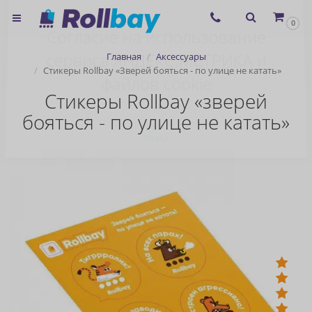
×
0
Согласие на использование
Главная
Аксессуары
сервиса ЯНДЕКС.МЕТРИКА и
Стикеры Rollbay «Зверей бояться - по улице не катать»
файлов cookie
Стикеры Rollbay «зверей
бояться - по улице не катать»
Назад