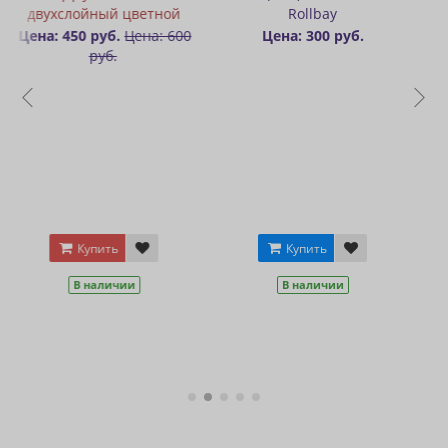
ой
Rollbay
цвета
 600
Цена: 300 руб.
Цена: 250 руб.
Купить
Купить
В наличии
В наличии