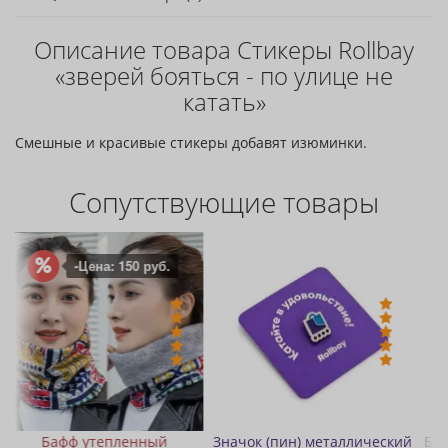
Описание товара Стикеры Rollbay
«зверей бояться - по улице не
катать»
Смешные и красивые стикеры добавят изюминки.
Сопутствующие товары
.
й
Значок (пин) металлический
Бафф «Шарф-труба» разны