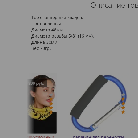
Описание това
Тое стоппер для квадов.
Цвет зеленый.
Диаметр 48мм.
Диаметр резьбы 5/8" (16 мм).
Длина 30мм.
Вес 70гр.
 руб.
хслойный
Карабин для переноски
Значок (пин) м