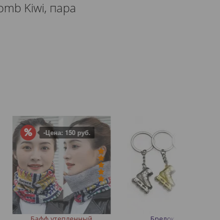
omb Kiwi, пара
а: 150 руб.
тепленный
Брелок «Ролик»