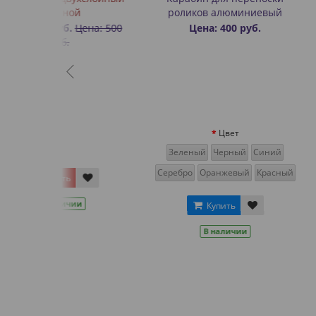
роликов алюминиевый
Rollbay 
ена: 500
Цена: 400 руб.
Цена: 30
Цвет
Зеленый
Черный
Синий
Серебро
Оранжевый
Красный
Купит
и
В нал
Купить
В наличии