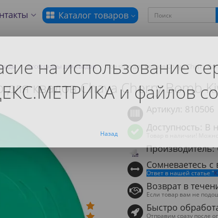
нтакты
Каталог товаров
асие на использование се
Квады
Аксессуары для квадов
Toe stop для квадов Chaya Cherry Bom
p для квадов Chaya Cherry Bomb Ki
ЕКС.МЕТРИКА и файлов co
Артикул: 810506
Доступность: В 
Назад
Товар в наличии! Можно
Производитель: 
Сомневаетесь с
Ответ в нашей статье "
К
Возврат в течен
Если товар вам не подо
Быстро обработ
Отправим сразу после о