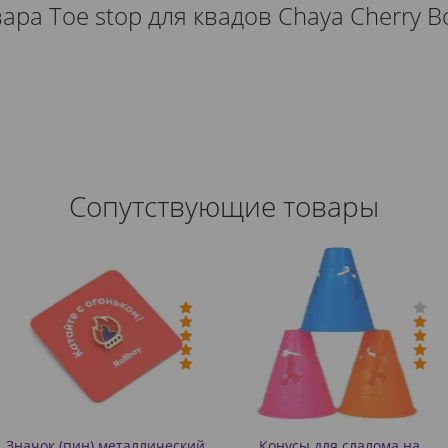
ра Toe stop для квадов Chaya Cherry B
Сопутствующие товары
-Цен
еталлический
Конусы для слалома на
Бафф у