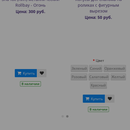
- Огонь
роликах с фигурным
двухслой
вырезом
0 руб.
Цена: 450 
Цена: 50 руб.
Цвет
Зеленый
Синий
Оранжевый
ь
Ку
Розовый
Салатовый
Желтый
ичии
В н
Красный
Купить
В наличии