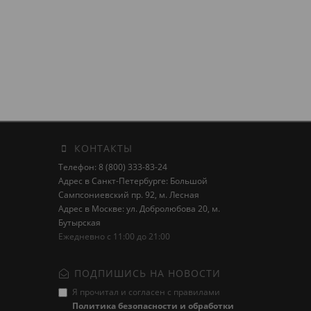
КОНТАКТЫ
Телефон: 8 (800) 333-83-24
Адрес в Санкт-Петербурге: Большой
Сампсониевский пр. 92, м. Лесная
Адрес в Москве: ул. Добролюбова 20, м.
Бутырская
Ежедневно с 11:00 до 21:00
ПОДПИШИСЬ НА НОВОСТИ
Я прочитал и согласен с правилами
Политика безопасности и обработки