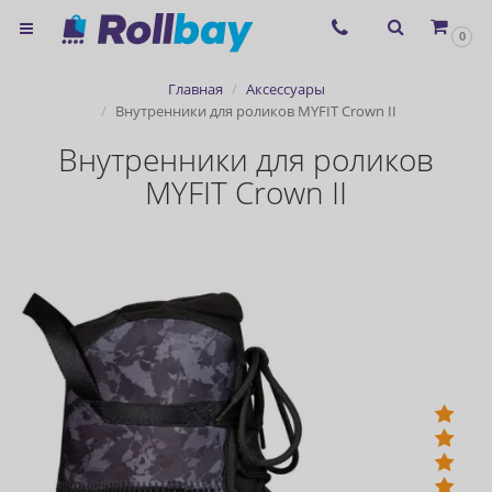
×
0
Согласие на использование
Главная
Аксессуары
сервиса ЯНДЕКС.МЕТРИКА и
Внутренники для роликов MYFIT Crown II
файлов cookie
Внутренники для роликов
MYFIT Crown II
Назад