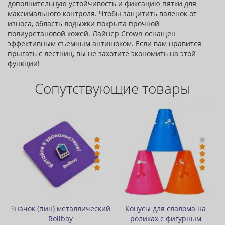
дополнительную устойчивость и фиксацию пятки для
максимального контроля. Чтобы защитить валенок от
износа, область лодыжки покрыта прочной
полиуретановой кожей. Лайнер Crown оснащен
эффективным съемным антишоком. Если вам нравится
прыгать с лестниц, вы не захотите экономить на этой
функции!
Сопутствующие товары
-Цена: 150 руб.
кий
Конусы для слалома на
Бафф утепленный
роликах с фигурным
двухслойный цветной