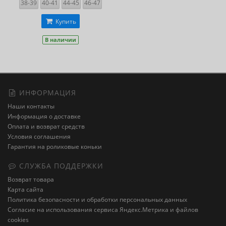
38-39
40-41
44-45
46-47
Купить
В наличии
ИНФОРМАЦИЯ
Наши контакты
Информация о доставке
Оплата и возврат средств
Условия соглашения
Гарантия на роликовые коньки
СЛУЖБА ПОДДЕРЖКИ
Возврат товара
Карта сайта
Политика безопасности и обработки персональных данных
Cогласие на использования сервиса Яндекс.Метрика и файлов
cookies