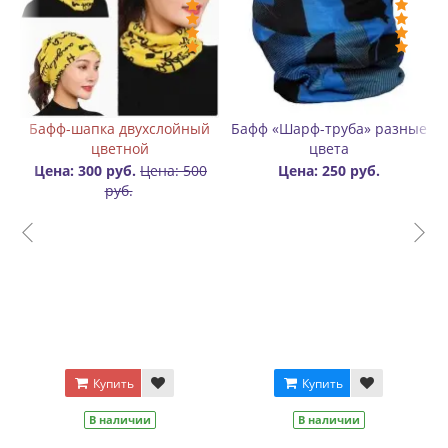
 «Шарф-труба» разные
Карабин для переноски
Бре
цвета
роликов алюминиевый
Цена: 250 руб.
Цена: 400 руб.
Цен
Цвет
Зеленый
Черный
Синий
Серебро
Серебро
Оранжевый
Красный
Купить
В наличии
Купить