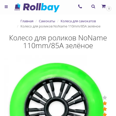
×
0
Согласие на использование
Главная
Самокаты
Колеса для самокатов
сервиса ЯНДЕКС.МЕТРИКА и
Колесо для роликов NoName 110mm/85A зелёное
файлов cookie
Колесо для роликов NoName
110mm/85A зелёное
Назад