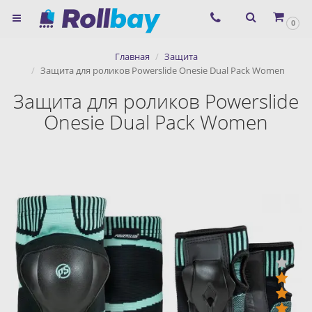
×
0
Согласие на использование
Главная
Защита
сервиса ЯНДЕКС.МЕТРИКА и
Защита для роликов Powerslide Onesie Dual Pack Women
файлов cookie
Защита для роликов Powerslide
Onesie Dual Pack Women
Назад