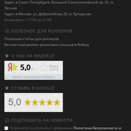
Адрес в Санкт-Петербурге: Большой Сампсониевский пр. 92, м.
Лесная
Адрес в Москве: ул. Добролюбова 20, м. Бутырская
Ежедневно с 11:00 до 21:00
ПОЛЕЗНОЕ ДЛЯ РОЛЛЕРОВ
Полезные статьи для роллеров
Бесплатный ремонт роликовых коньков в Rollbay
О НАС НА ЯНДЕКСЕ
ОТЗЫВЫ В GOOGLE
ПОДПИШИСЬ НА НОВОСТИ
Я прочитал и согласен с правилами
Политика безопасности и