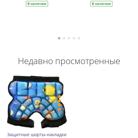
личии
В наличии
В наличи
Недавно просмотренные
Защитные шорты-накладки