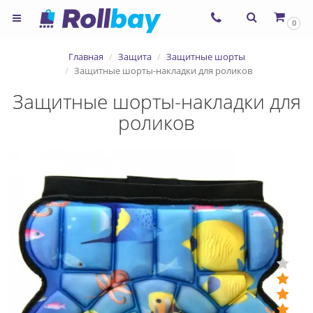
×
0
Согласие на использование
Главная
Защита
Защитные шорты
сервиса ЯНДЕКС.МЕТРИКА и
Защитные шорты-накладки для роликов
файлов cookie
Защитные шорты-накладки для
роликов
Назад