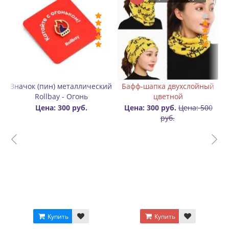
 двухслойный
Значок (пин) металлический
Бафф «Шарф-труб
тной
Rollbay
цвета
уб.
Цена: 500
Цена: 300 руб.
Цена: 250 
уб.
ить
Купить
Купить