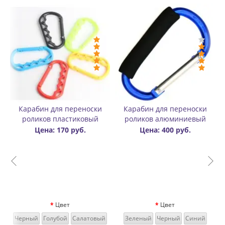
-Цена: 150 руб.
Карабин для переноски
Бафф утепленный
роликов алюминиевый
двухслойный цветной
Цена: 400 руб.
Цена: 450 руб.
Цена: 600
руб.
Цвет
й
Зеленый
Черный
Синий