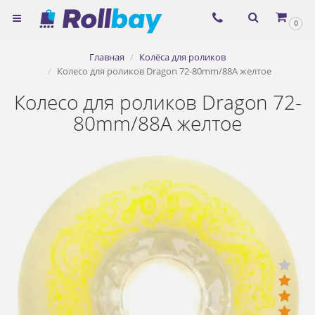
×
0
Согласие на использование
Главная
Колёса для роликов
сервиса ЯНДЕКС.МЕТРИКА и
Колесо для роликов Dragon 72-80mm/88A желтое
файлов cookie
Колесо для роликов Dragon 72-
80mm/88A желтое
Назад