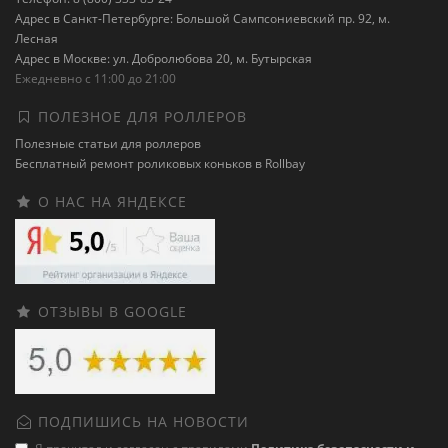
Адрес в Санкт-Петербурге: Большой Сампсониевский пр. 92, м.
Лесная
Адрес в Москве: ул. Добролюбова 20, м. Бутырская
Ежедневно с 11:00 до 21:00
ПОЛЕЗНОЕ ДЛЯ РОЛЛЕРОВ
Полезные статьи для роллеров
Бесплатный ремонт роликовых коньков в Rollbay
О НАС НА ЯНДЕКСЕ
ОТЗЫВЫ В GOOGLE
ПОДПИШИСЬ НА НОВОСТИ