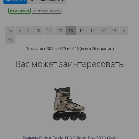
В наличии
Артикул:
940611
|<
<
9
10
11
12
13
14
15
16
17
>
>|
Показано с 301 по 325 из 646 (всего 26 страниц)
Вас может заинтересовать
Ролики Flying Eagle F6S Falcon Pro 2026 Gold