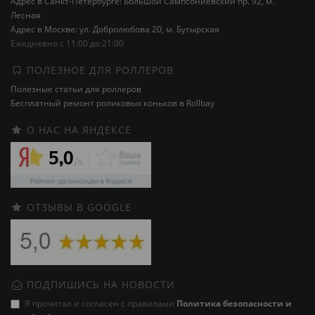
Адрес в Санкт-Петербурге: Большой Сампсониевский пр. 92, м.
Лесная
Адрес в Москве: ул. Добролюбова 20, м. Бутырская
Ежедневно с 11:00 до 21:00
ПОЛЕЗНОЕ ДЛЯ РОЛЛЕРОВ
Полезные статьи для роллеров
Бесплатный ремонт роликовых коньков в Rollbay
О НАС НА ЯНДЕКСЕ
ОТЗЫВЫ В GOOGLE
ПОДПИШИСЬ НА НОВОСТИ
Я прочитал и согласен с правилами
Политика безопасности и